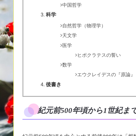
中国哲学
科学
自然哲学（物理学）
天文学
医学
ヒポクラテスの誓い
数学
エウクレイデスの『原論』
後書き
紀元前500年頃から1世紀ま