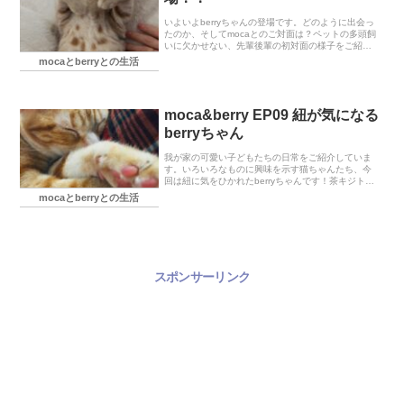
いよいよberryちゃんの登場です。どのように出会っ
たのか、そしてmocaとのご対面は？ペットの多頭飼
いに欠かせない、先輩後輩の初対面の様子をご紹
介。
mocaとberryとの生活
moca&berry EP09 紐が気になる
berryちゃん
我が家の可愛い子どもたちの日常をご紹介していま
す。いろいろなものに興味を示す猫ちゃんたち、今
回は紐に気をひかれたberryちゃんです！茶キジトラ
のmoca ｱﾒﾘﾝｶﾝｼｮｰﾄのberry見ているだけで癒やされ
mocaとberryとの生活
る猫ちゃんたちです。
スポンサーリンク