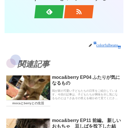
colorfulbeans
関連記事
moca&berry EP04 ふたりが気に
なるもの
我が家の可愛い子どもたちの日常をご紹介していま
す。今回の記事は、子どもたちが興味を示し気にな
るものとは？さあその答えを確かめて見てくださ
い。茶キジトラのmoca ｱﾒﾘﾝｶﾝｼｮｰﾄのberry見ている
mocaとberryとの生活
だけで癒やされる猫ちゃんたちです。
moca&berry EP11 前編。 新しい
おもちゃ 豆しばを投下した結