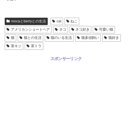
mocaとberryとの生活
cat
ねこ
アメリカンショートヘア
ネコ
ネコ好き
可愛い猫
猫
猫との生活
猫のいる生活
猫多頭飼い
猫好き
茶キジ
茶トラ
スポンサーリンク