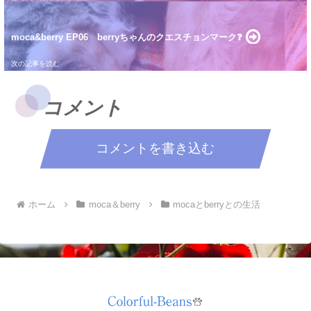
moca&berry EP06 berryちゃんのクエスチョンマーク❓
コメント
コメントを書き込む
ホーム
moca＆berry
mocaとberryとの生活