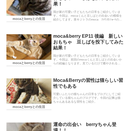
果！
我が家の可愛い子どもたちの日常をご紹介していま
す。今回は、mocaくんと豆しばとの出会いの模様を
mocaとberryとの生活
紹介してます。茶キジトラのmoca ｱﾒﾘﾝｶﾝｼｮｰﾄの
berry見ているだけで癒やされる猫ちゃんたちです。
moca&berry EP11 後編 新しい
おもちゃ 豆しばを投下してみた
結果！
我が家の可愛い子どもたちの日常をご紹介していま
す。今回は、前回のmocaくんと豆しばとの出会いか
mocaとberryとの生活
らの続編となります。見ているだけで癒やされる猫
ちゃんたちです。
Moca&Berryの習性は猫らしい習
性でもある
可愛いふたりの猫ちゃんの日常をブログにしてご紹
介している猫ちゃんのブログです。今回の記事は猫
ちゃんあるあるな習性をご紹介。
mocaとberryとの生活
運命の出会い berryちゃん登
場！！