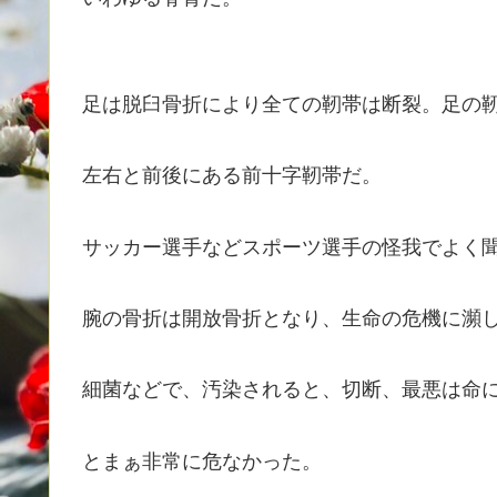
足は脱臼骨折により全ての靭帯は断裂。足の靭
左右と前後にある前十字靭帯だ。
サッカー選手などスポーツ選手の怪我でよく
腕の骨折は開放骨折となり、生命の危機に瀕
細菌などで、汚染されると、切断、最悪は命
とまぁ非常に危なかった。